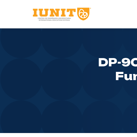
DP-90
Fu