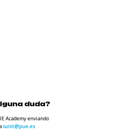
alguna duda?
UE Academy enviando
 a
iunit@pue.es