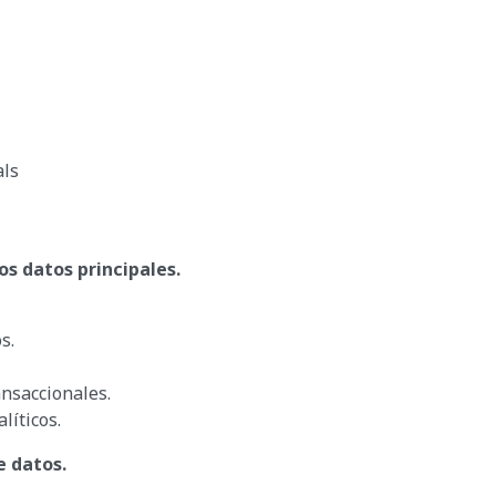
als
os datos principales.
s.
ansaccionales.
líticos.
e datos.